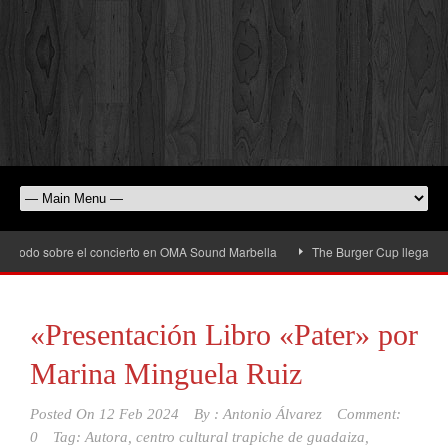
o sobre el concierto en OMA Sound Marbella
The Burger Cup llega a San Pedro
«Presentación Libro «Pater» por
Marina Minguela Ruiz
Posted On
12 Feb 2024
By :
Antonio Álvarez
Comment:
0
Tag:
Autora
,
centro cultural trapiche de guadaiza
,