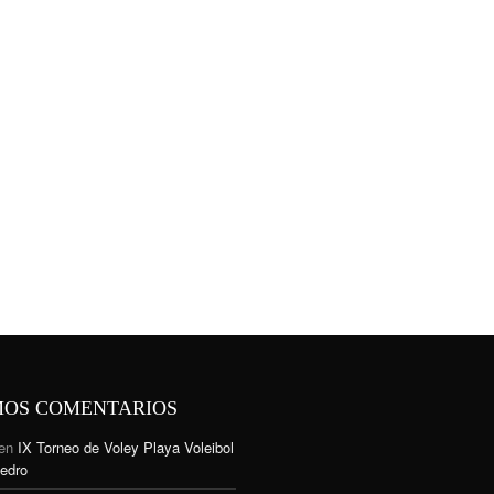
MOS COMENTARIOS
en
IX Torneo de Voley Playa Voleibol
edro