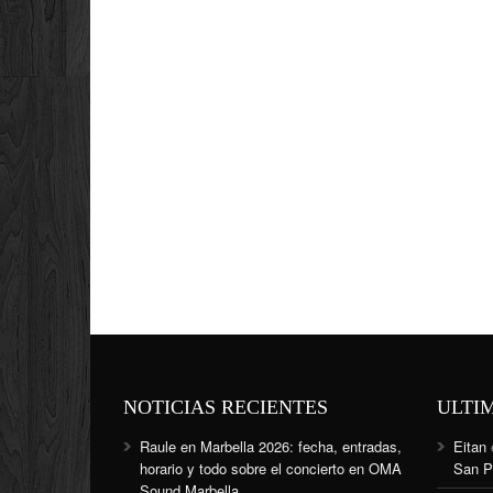
NOTICIAS RECIENTES
ULTI
Raule en Marbella 2026: fecha, entradas,
Eitan
horario y todo sobre el concierto en OMA
San P
Sound Marbella