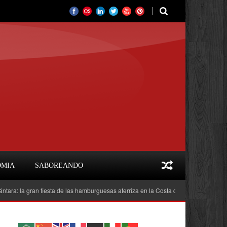
OMIA
SABOREANDO
la gran fiesta de las hamburguesas aterriza en la Costa del Sol
Feria del Li