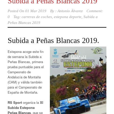
Subida a Peñas Blancas 2019
Posted On
01 Mar 2019
By :
Antonio Álvarez
Comment:
0
Tag:
carreras de coches
,
estepona deporte
,
Subida a
Peñas Blancas 2019
Subida a Peñas Blancas 2019.
Estepona acoge este fin
de semana la Subida a
Peñas Blancas, primera
prueba puntuable para el
Campeonato de
Andalucía de Montaña
(CAM) y válida también
para el Campeonato de
España de Montaña.
RS Sport
organiza la
XI
Subida Estepona
Peñas Blancas
, que se