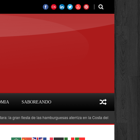
OMIA
SABOREANDO
iesta de las hamburguesas aterriza en la Costa del Sol
Feria del Libro Marbe