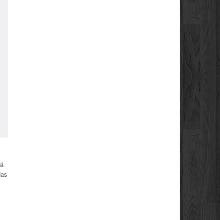
rá
das