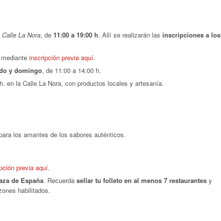
a
Calle La Nora
, de
11:00 a 19:00 h
. Allí se realizarán las
inscripciones a los
n mediante
inscripción previa aquí
.
do y domingo
, de 11:00 a 14:00 h.
. en la Calle La Nora, con productos locales y artesanía.
para los amantes de los sabores auténticos.
ipción previa aquí
.
aza de España
. Recuerda
sellar tu folleto en al menos 7 restaurantes
y
zones habilitados.