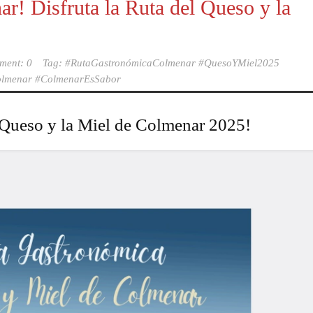
r! Disfruta la Ruta del Queso y la
ment: 0
Tag:
#RutaGastronómicaColmenar #QuesoYMiel2025
lmenar #ColmenarEsSabor
 Queso y la Miel de Colmenar 2025!