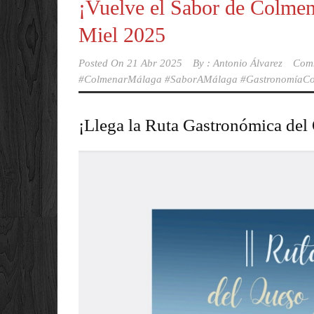
¡Vuelve el Sabor de Colmena
Miel 2025
Posted On
21 Abr 2025
By :
Antonio Álvarez
Com
#ColmenarMálaga #SaborAMálaga #GastronomíaCo
¡Llega la Ruta Gastronómica del