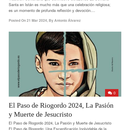
Santa en Istán es mucho más que una celebración religiosa;
es un momento de profunda reflexión y devoción....
Posted On
21 Mar 2024
,
By
Antonio Álvarez
0
El Paso de Riogordo 2024, La Pasión
y Muerte de Jesucristo
El Paso de Riogordo 2024, La Pasión y Muerte de Jesucristo
El Paso de Riogordo: Una Escenificación Inolvidable de la