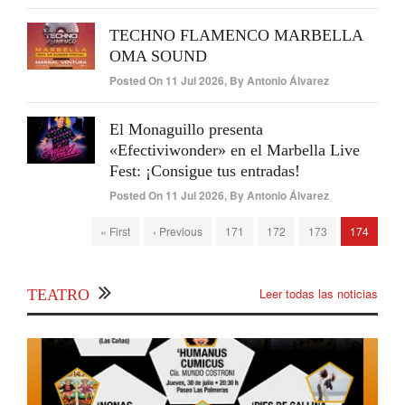
TECHNO FLAMENCO MARBELLA
OMA SOUND
Posted On
11 Jul 2026
,
By
Antonio Álvarez
El Monaguillo presenta
«Efectiviwonder» en el Marbella Live
Fest: ¡Consigue tus entradas!
Posted On
11 Jul 2026
,
By
Antonio Álvarez
« First
‹ Previous
171
172
173
174
Leer todas las noticias
TEATRO