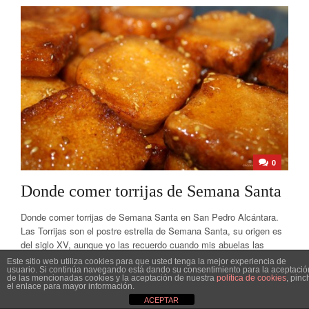
0
Donde comer torrijas de Semana Santa
Donde comer torrijas de Semana Santa en San Pedro Alcántara.
Las Torrijas son el postre estrella de Semana Santa, su origen es
del siglo XV, aunque yo las recuerdo cuando mis abuelas las
hacían cuando llegaba la Cuaresma. Esta idea nace de una
Este sitio web utiliza cookies para que usted tenga la mejor experiencia de
usuario. Si continúa navegando está dando su consentimiento para la aceptació
petición de recomendación de donde comer Torrijas...
de las mencionadas cookies y la aceptación de nuestra
política de cookies
, pinc
el enlace para mayor información.
Posted On
18 Mar 2024
,
By
Antonio Álvarez
ACEPTAR