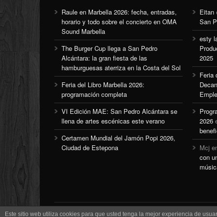
Raule en Marbella 2026: fecha, entradas,
Eitan
horario y todo sobre el concierto en OMA
San P
Sound Marbella
esty l
The Burger Cup llega a San Pedro
Produ
Alcántara: la gran fiesta de las
2025
hamburguesas aterriza en la Costa del Sol
Feria
Feria del Libro Marbella 2026:
Decan
programación completa
Emple
VI Edición MAE: San Pedro Alcántara se
Progr
llena de artes escénicas este verano
2026
benefi
Certamen Mundial del Jamón Popi 2026,
Ciudad de Estepona
Mcj
e
con u
músic
Este sitio web utiliza cookies para que usted tenga la mejor experiencia de us