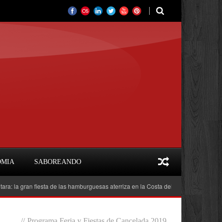
OMIA
SABOREANDO
ran fiesta de las hamburguesas aterriza en la Costa del Sol
Feria del Libro
//
Programa Feria y Fiestas de Cancelada 2019